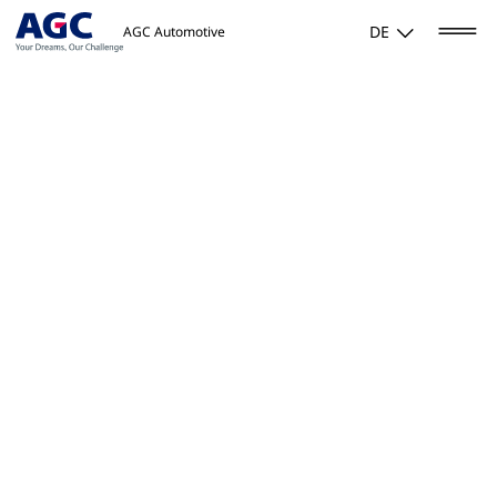
DE
AGC Automotive
Home
/
Produkte und Lösungen
/
Windschutzscheibe mit Drahtheizung