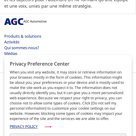
et une voix, unies par une même stratégie.
AGC Automotive
Produits & solutions
Activités
Qui sommes-nous?
Médias
Contact
Privacy Preference Center
Carrières
When you visit any website, it may store or retrieve information on
your browser, mostly in the form of cookies. This information might
be about you, your preferences or your device and is mostly used to
make the site work as you expect it to. The information does not
usually directly identify you, but it can give you a more personalized
web experience. Because we respect your right to privacy, you can
FR
choose not to allow some types of cookies. Click [Do not sell my
personal information] to customize your cookie settings on our
website. However, blocking some types of cookies may impact your
Conditions d'utilisation
experience of the site and the services we are able to offer.
Politique de confidentialité
Plan du site
PRIVACY POLICY
AGC Automotive Europe qualité
Documents d'AGC Automotive Americas