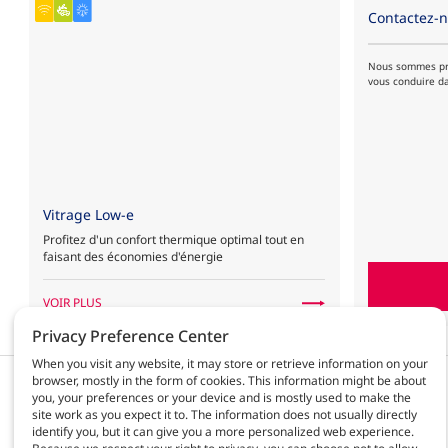
Contactez-n
Nous sommes prê
vous conduire d
Vitrage Low-e
Profitez d'un confort thermique optimal tout en
faisant des économies d'énergie
VOIR PLUS
Privacy Preference Center
When you visit any website, it may store or retrieve information on your
browser, mostly in the form of cookies. This information might be about
Produits & solutions
AGC Automotive
you, your preferences or your device and is mostly used to make the
Activités
site work as you expect it to. The information does not usually directly
Qui sommes-nous?
identify you, but it can give you a more personalized web experience.