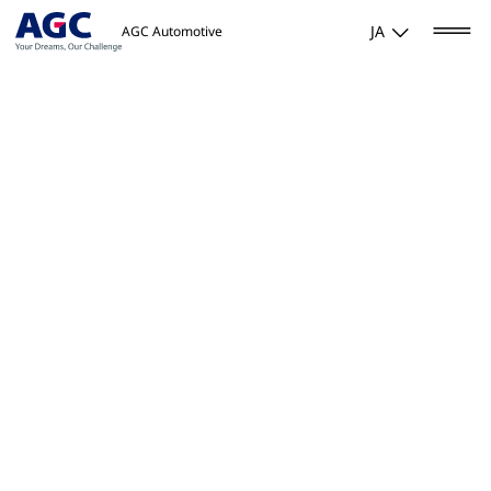
JA
AGC Automotive
Home
/
事業内容
/
輸送機器・産業車両用ガラス