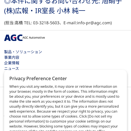
◎本件に関するお問い合わせ先: 旭硝子
(株)広報・IR室長 小林 純一
(担当:高橋 TEL: 03-3218-5603、E-mail:info-pr@agc.com)
AGC Automotive
製品・ソリューション
事業内容
企業情報
ニュース
お問い合わせ
Privacy Preference Center
採用情報
When you visit any website, it may store or retrieve information on
your browser, mostly in the form of cookies. This information might
be about you, your preferences or your device and is mostly used to
make the site work as you expect it to. The information does not
usually directly identify you, but it can give you a more personalized
web experience. Because we respect your right to privacy, you can
JA
choose not to allow some types of cookies. Click [Do not sell my
personal information] to customize your cookie settings on our
website. However, blocking some types of cookies may impact your
サイトのご利用について