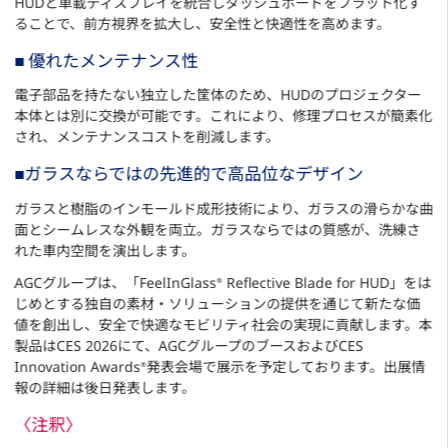
HUDと車載ディスプレイを統合しダッシュボードをフラット化す
ることで、前方視界を拡大し、安全性と快適性を高めます。
■ 優れたメンテナンス性
電子部品を持たない独立した筐体のため、HUDのプロジェクター
本体とは別に交換が可能です。これにより、修理プロセスが簡素化
され、メンテナンスコストを削減します。
■ガラスならではの先進的で高品位なデザイン
ガラスと樹脂のインモールド成形技術により、ガラスの滑らかな曲
面とシームレスな外観を両立。ガラスならではの質感が、洗練さ
れた車内空間を演出します。
AGCグループは、「FeelInGlass
Reflective Blade for HUD」をは
®
じめとする独自の素材・ソリューションの提供を通じて新たな価
値を創出し、安全で快適なモビリティ社会の実現に貢献します。本
製品はCES 2026にて、AGCグループのブースおよびCES
Innovation Awards
発表会場で展示を予定しております。出展情
®
報の詳細は後日発表します。
〈注釈〉