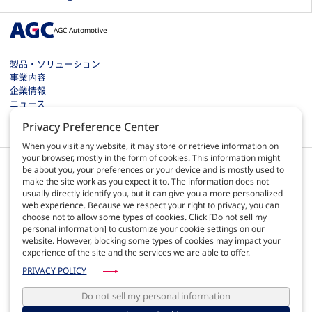
AGC Automotive
製品・ソリューション
事業内容
企業情報
ニュース
お問い合わせ
Privacy Preference Center
採用情報
When you visit any website, it may store or retrieve information on
your browser, mostly in the form of cookies. This information might
be about you, your preferences or your device and is mostly used to
make the site work as you expect it to. The information does not
usually directly identify you, but it can give you a more personalized
web experience. Because we respect your right to privacy, you can
JA
choose not to allow some types of cookies. Click [Do not sell my
personal information] to customize your cookie settings on our
website. However, blocking some types of cookies may impact your
サイトのご利用について
experience of the site and the services we are able to offer.
プライバシーポリシー
サイトマップ
PRIVACY POLICY
AGC Automotive Europe quality
AGC Automotive Americas policies
Do not sell my personal information
運営者