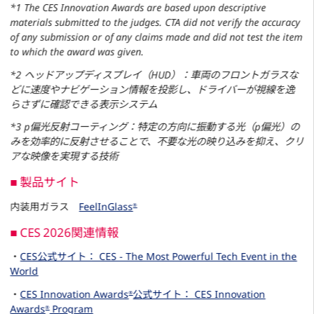
*1 The CES Innovation Awards are based upon descriptive
materials submitted to the judges. CTA did not verify the accuracy
of any submission or of any claims made and did not test the item
to which the award was given.
*2 ヘッドアップディスプレイ（HUD）：車両のフロントガラスな
どに速度やナビゲーション情報を投影し、ドライバーが視線を逸
らさずに確認できる表示システム
*3 p偏光反射コーティング：特定の方向に振動する光（p偏光）の
みを効率的に反射させることで、不要な光の映り込みを抑え、クリ
アな映像を実現する技術
■ 製品サイト
内装用ガラス
FeelInGlass
®
■ CES 2026関連情報
・
CES公式サイト： CES - The Most Powerful Tech Event in the
World
・
CES Innovation Awards
公式サイト： CES Innovation
®
Awards
Program
®