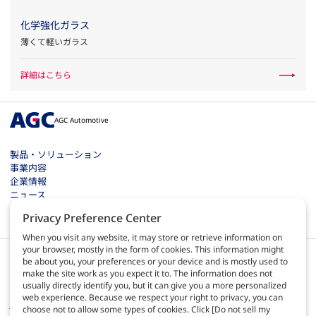
化学強化ガラス
薄くて軽いガラス
詳細はこちら
AGC Automotive
製品・ソリューション
事業内容
企業情報
ニュース
お問い合わせ
Privacy Preference Center
採用情報
When you visit any website, it may store or retrieve information on
your browser, mostly in the form of cookies. This information might
be about you, your preferences or your device and is mostly used to
make the site work as you expect it to. The information does not
usually directly identify you, but it can give you a more personalized
web experience. Because we respect your right to privacy, you can
JA
choose not to allow some types of cookies. Click [Do not sell my