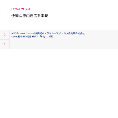
LOW-Eガラス
快適な車内温度を実現
AGCのLow-eコート付き調光パノラマルーフが トヨタ自動車株式会社
Lexus初のBEV専用モデル「RZ」に採用