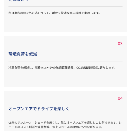
冬は車内の熱を外に逃しづらく、暖かく快適な車内環境を実現します。
03
環境負荷を低減
冷房負荷を低減し、燃費向上やEVの航続距離延長、CO2排出量低減に寄与します。
04
オープンエアでドライブを楽しく
従来のサンルーフ・シェードを無くし、常にオープンエアを楽しむことができます。シ
ェードのコスト削減や重量削減、頭上スペースの確保にもつながります。