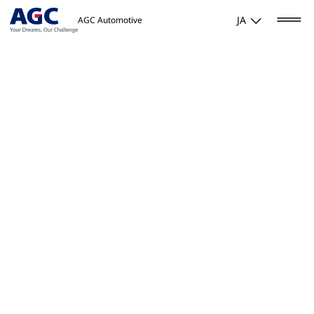
JA
AGC Automotive
Home
/
製品・ソリューション
/
Low-eガラス