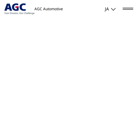
JA
AGC Automotive
Home
/
製品・ソリューション
/
プライバシーガラス マイベール
™