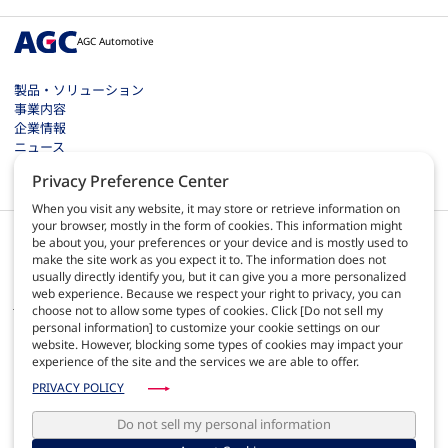
AGC Automotive
製品・ソリューション
事業内容
企業情報
ニュース
お問い合わせ
Privacy Preference Center
採用情報
When you visit any website, it may store or retrieve information on
your browser, mostly in the form of cookies. This information might
be about you, your preferences or your device and is mostly used to
make the site work as you expect it to. The information does not
usually directly identify you, but it can give you a more personalized
web experience. Because we respect your right to privacy, you can
JA
choose not to allow some types of cookies. Click [Do not sell my
personal information] to customize your cookie settings on our
website. However, blocking some types of cookies may impact your
サイトのご利用について
experience of the site and the services we are able to offer.
プライバシーポリシー
サイトマップ
PRIVACY POLICY
AGC Automotive Europe quality
AGC Automotive Americas policies
Do not sell my personal information
運営者